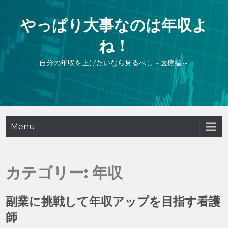
Skip
to
やっぱり大事なのは年収よ
content
ね！
自分の年収を上げたいなら見るべし～医療編～
Menu
カテゴリー:
年収
副業に挑戦して年収アップを目指す看護
師